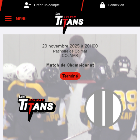
Panneau de gestion des cookies
Créer un compte
Connexion
MENU
29 novembre 2025 à 20H00
Patinoire de Colmar
COLMAR
Match de Championnat
Terminé