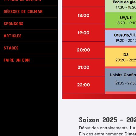
DÉESSES DE COLMAR
SPONSORS
ARTICLES
STAGES
FAIRE UN DON
Saison 2025 - 2
Début des entrainements:
Lu
Fin des entrainements:
Diman