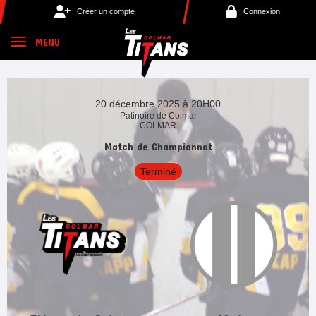
Panneau de gestion des cookies
Créer un compte
Connexion
MENU
20 décembre 2025 à 20H00
Patinoire de Colmar
COLMAR
Match de Championnat
Terminé