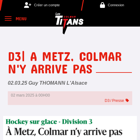
Panneau de gestion des cookies
Créer un compte
Connexion
MENU
D3| A METZ, COLMAR
N'Y ARRIVE PAS
02.03.25 Guy THOMANN L'Alsace
02 mars 2025 à 00H00
D3
Presse