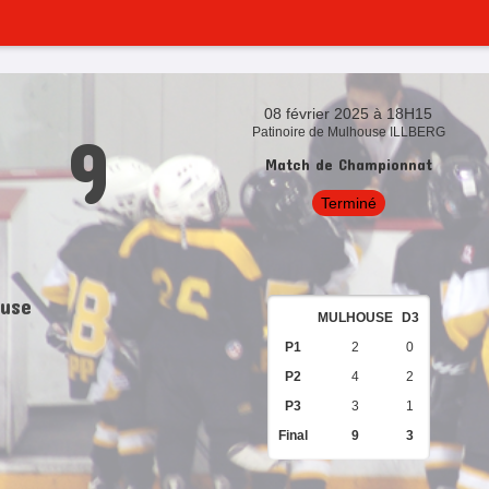
08 février 2025 à 18H15
9
Patinoire de Mulhouse ILLBERG
Match de Championnat
Terminé
use
MULHOUSE
D3
P1
2
0
P2
4
2
P3
3
1
Final
9
3