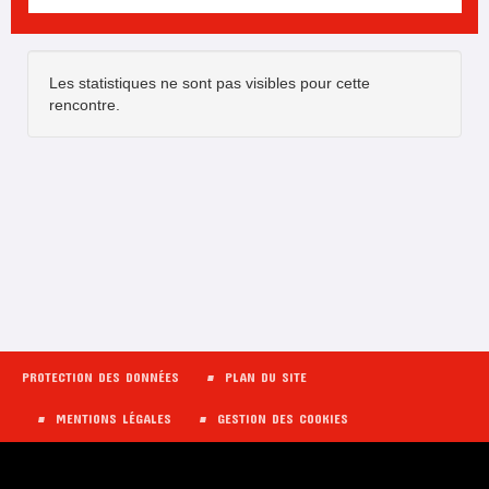
Les statistiques ne sont pas visibles pour cette
rencontre.
PROTECTION DES DONNÉES
PLAN DU SITE
MENTIONS LÉGALES
GESTION DES COOKIES
HOCKEY CLUB LES TITANS DE COLMAR