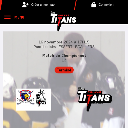
Panneau de gestion des cookies
Créer un compte
Connexion
MENU
16 novembre 2024 à 17H15
Parc de loisirs - ESSERT - BAVILLIERS
Match de Championnat
13
Terminé