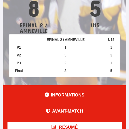
8
5
EPINAL 2 /
U15
AMNEVILLE
EPINAL 2 / AMNEVILLE
U15
P1
1
1
P2
5
3
P3
2
1
Final
8
5
INFORMATIONS
AVANT-MATCH
RÉSUMÉ