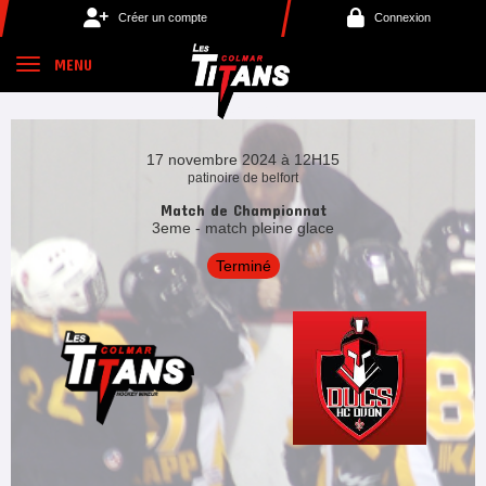
Panneau de gestion des cookies
Créer un compte
Connexion
MENU
17 novembre 2024 à 12H15
patinoire de belfort
Match de Championnat
3eme - match pleine glace
Terminé